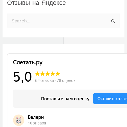
Отзывы на Яндексе
П
о
и
с
к
: