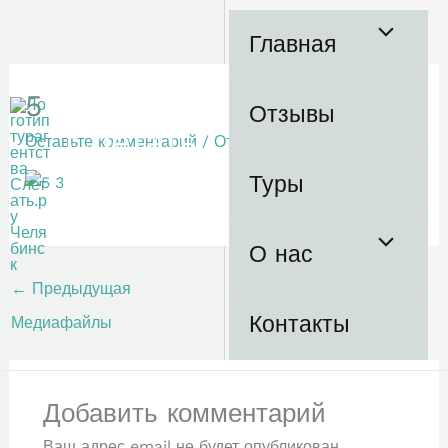
Перейти
к
Главная
содержимому
5
Отзывы
Слетать.
Оставьте комментарий
/ От
admin
/
05.12.2019
ру
Туры
туристическое
агентство
О нас
←
Предыдущая
Контакты
Медиафайлы
Добавить комментарий
Ваш адрес email не будет опубликован.